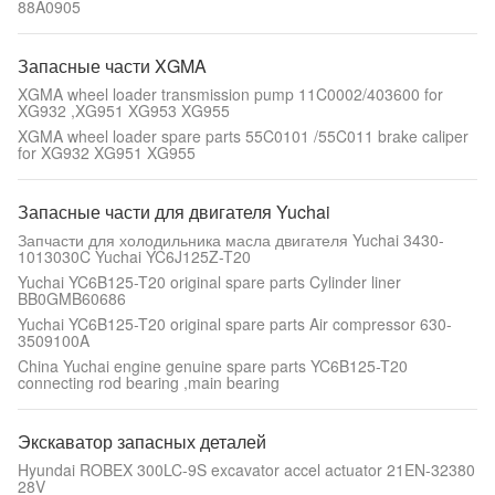
88A0905
Запасные части XGMA
XGMA wheel loader transmission pump 11C0002/403600 for
XG932 ,XG951 XG953 XG955
XGMA wheel loader spare parts 55C0101 /55C011 brake caliper
for XG932 XG951 XG955
Запасные части для двигателя Yuchai
Запчасти для холодильника масла двигателя Yuchai 3430-
1013030C Yuchai YC6J125Z-T20
Yuchai YC6B125-T20 original spare parts Cylinder liner
BB0GMB60686
Yuchai YC6B125-T20 original spare parts Air compressor 630-
3509100A
China Yuchai engine genuine spare parts YC6B125-T20
connecting rod bearing ,main bearing
Экскаватор запасных деталей
Hyundai ROBEX 300LC-9S excavator accel actuator 21EN-32380
28V