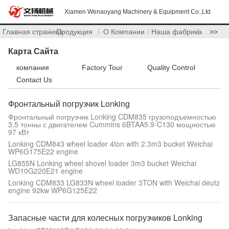
Xiamen Wenaoyang Machinery & Equipment Co.,Ltd
Главная страница
Продукция
О Компании
Наша фабрика
>>
Карта Сайта
компания
Factory Tour
Quality Control
Contact Us
Фронтальный погрузчик Lonking
Фронтальный погрузчик Lonking CDM835 грузоподъемностью
3,5 тонны с двигателем Cummins 6BTAA5.9-C130 мощностью
97 кВт
Lonking CDM843 wheel loader 4ton with 2.3m3 bucket Weichai
WP6G175E22 engine
LG855N Lonking wheel shovel loader 3m3 bucket Weichai
WD10G220E21 engine
Lonking CDM833 LG833N wheel loader 3TON with Weichai deutz
engine 92kw WP6G125E22
Запасные части для колесных погрузчиков Lonking