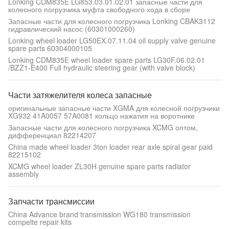
Lonking CDM835E LG853.03.01.02.01 запасные части для
колесного погрузчика муфта свободного хода в сборе
Запасные части для колесного погрузчика Lonking CBAK3112
гидравлический насос (60301000260)
Lonking wheel loader LG50EX.07.11.04 oil supply valve genuine
spare parts 60304000105
Lonking CDM835E wheel loader spare parts LG30F.06.02.01
/BZZ1-E400 Full hydraulic steering gear (with valve block)
Части затяжелителя колеса запасные
оригинальные запасные части XGMA для колесной погрузчики
XG932 41A0057 57A0081 кольцо нажатия на воротнике
Запасные части для колесного погрузчика XCMG оптом,
дифференциал 82214207
China made wheel loader 3ton loader rear axle spiral gear paid
82215102
XCMG wheel loader ZL30H genuine spare parts radiator
assembly
Запчасти трансмиссии
China Advance brand transmission WG180 transmission
compelte repair kits