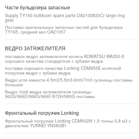
Части бульдозера запасные
Supply TY165 bulldozer spare parts OA2105820Cr large ring
gear
Поставка оригинальных запасных частей для бульдозера
TY165, средний вал OA21057
ВЕДРО ЗАТЯЖЕЛИТЕЛЯ
поставьте ведро затяжелителя колеса KOMATSU WA350-8
хорошего качества стандартное с зубами ведра
поставка хорошего качества Lonking CDM855E колясной
погрузчик ведро с зубами ведра
Ведро угля емкости 4.5m3/5.5m3.6m3/7m3 гусеницы поставкы
большое
Ведро /coal ведра затяжелителя гусеницы
962G/966D/966G/966F/972H/980G поставкы
Фронтальный погрузчик Lonking
Фронтальный погрузчик Lonking CDM932N 1,5 тонны 0,8 м3 с
двигателем YUNNEI YN38GB1