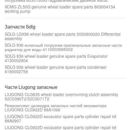
погрузчика 803013093 гидравлический двойной насос
XCMG ZL50G genuine wheel loader spare parts 803004134
working pump
Запчасти Sdlg
SDLG LG936 wheel loader spare parts 3050900020 Differential
assembly
SDLG 936 колесный погрузчик оригинальные запасные части
радиатор для воды 4110003565002
SDLG 936 wheel loader genuine spare parts Evaporator
4130002904
SDLG 936 wheel loader genuine spare parts condenser
4190002759
Части Liugong запасные
LIUGONG CLG835 wheel loader overrunning clutch assembly
52C0396T2/52C0071T2
Ремкомплект цилиндра запасных частей экскаватора
LIUGONG CLG922D 88A1066
LIUGONG CLG922D excavator spare parts cylinder repair kit
88A0907
LIUGONG CLG922D excavator spare parts cylinder repair kit