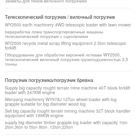
Захваты для тюков вилочного погрузчика
Телескопический погрузчик / вилочный погрузчик
WY2500 earth machinery 4WD telescopic loader with lawn mower
переработка лома транспортировочные машины
телескопический погрузчик с сцеплением
WY2500 recycle metal scrap lifting equipment 2.5ton telescopic
forklift
Оборудование для обработки кирпичей лотками WY2500,
телескопический вилочный погрузчик грузоподъемностью 2,5
тонны
Погрузчик погрузчика/погрузчик бревна
Supply big capacity rought terrain mine machine 40T block forklift
loader with 247KW engine
Wenyang machinery WY978J 12Ton wheel loader with log
grapple suitable for big diameter wood log
Sell big capacity rought terrain mining machine 32T block handler
equipment with 199KW engine
supply big diameter timber grapple log loader with capacity 1ton
2ton,3ton to 5ton 8ton ,12ton,22ton