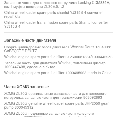
Запасные части для колесного погрузчика Lonking CDM835E,
вал I муфты шестерни ZL30E.5.1.2
China wheel loader spare parts shantui YJ315S-4 converter
repair kits
China wheel loader transmission spare parts Shantui converter
YJ315S-4
Запасные части двигателя
Сборка цилиндровых голов двигателя Weichai Deutz 15040081
CABEÇOTE DEUTZ
Weichai engine spare parts fuel filter 612600081334/1000442956
Запасные части для двигателя Weichai, топливный фильтр
1000447498, сделано в Китае
Weichai engine spare parts fuel filter 1000495963 made in China
Части XCMG запасные
XCMG ZL30G оригинальные запасные части для колесного
погрузчика, запасные части для трансмиссии 803092893
XCMG ZL30G genuine wheel loader spare parts JHP2050 gear
pump 803045312
XCMG ZL50G подлинные запасные части колесного