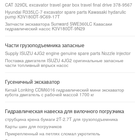
CAT 329DL excavator travel gear box travel final drive 378-9567
Hyundai R335LC-7 excavator spare parts Kawasaki hydarulic
pump K3V180DT-9C69-17T
Запчасти экскаватора Sunward SWE360LC Кавасаки
гидравлический насос K3V180DT-9N29
Части грузоподъемника запасные
Supply ISUZU 4JG2 engine genuine spare parts Nozzle injector
Поставка двигателя ISUZU 4JG2 оригинальные запасные
части топливный впрыск насос
Гусеничный экскаватор
Китай Lonking CDM6016 гидравлический мини экскаватор
кубота двигатель с рабочей массой 1700 кг
Гидравлическая навеска для вилочного погрузчика
струбцина крена бумаги 2T-2.7T для грузоподъемника
Карты шин для погрузчиков
Прикрепленный на петлях сломал укротитель