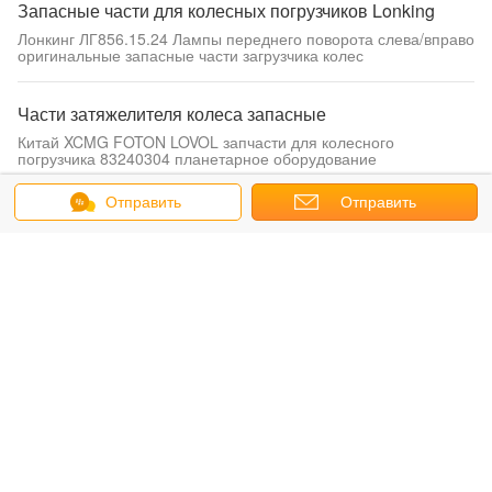
Запасные части для колесных погрузчиков Lonking
Лонкинг ЛГ856.15.24 Лампы переднего поворота слева/вправо
оригинальные запасные части загрузчика колес
Части затяжелителя колеса запасные
Китай XCMG FOTON LOVOL запчасти для колесного
погрузчика 83240304 планетарное оборудование
Отправить
Отправить
Запчасти трансмиссии
сообщение
Китайские запасные части колесного погрузчика CDM835E вал
запрос
II сцепление нагреватель ZL30E.5.3.1
Запасные части двигателя
Форсунка двигателя Weichai Deutz WP6G125E333 1000975748
Bosch 0445120492
Части XCMG запасные
Оригинальные запасные части для глубинного погрузчика
XCMG WZ30-25 Двойной гидравлический насос 803043369