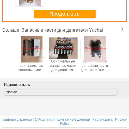
3509100A
Продолжать
Запасные части для двигателя Yuchai
Больше
YC6B125-
Китайские
Оригинальные
Оригинальные
Запчаст
20
оригинальные
запасные части
запасные части
холодил
альные
запасные части
для двигателя
двигателя Yuchai
масла дв
е части
для двигателя
China Yuchai
YC6B125-T20
Yuchai 
ушный
China Yuchai
YC6B125-T20,
масляный насос
1013030C
сор 630-
YC6B125-T20,
ремкомплект
B3000-1011020A
YC6J125
Измените язык
100A
подшипник
(гильза
шатуна,
цилиндра,
Russian
коренной
поршень,
подшипник
поршневой
палец,
поршневое
кольцо))
Главная страница
|
О Компании
|
контактные данные
|
Карта сайта
|
Privacy
Policy