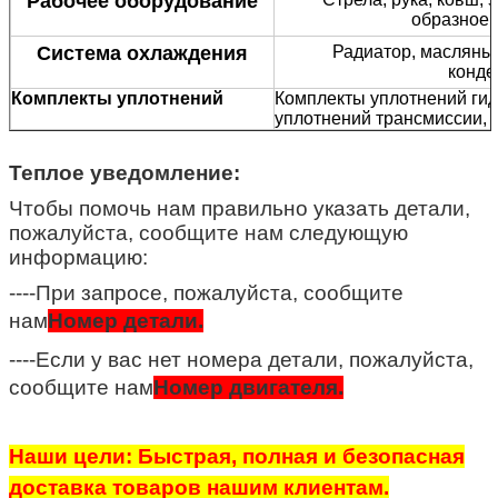
Рабочее оборудование
образное 
Система охлаждения
Радиатор, масляный
конде
Комплекты уплотнений
Комплекты уплотнений ги
уплотнений трансмиссии, 
Теплое уведомление:
Чтобы помочь нам правильно указать детали,
пожалуйста, сообщите нам следующую
информацию:
----При запросе, пожалуйста, сообщите
нам
Номер детали.
----Если у вас нет номера детали, пожалуйста,
сообщите нам
Номер двигателя.
Наши цели: Быстрая, полная и безопасная
доставка товаров нашим клиентам.