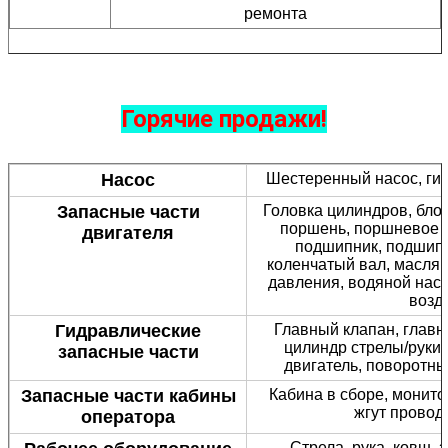
ремонта
Горячие продажи!
Насос
Шестеренный насос, гид
Запасные части
Головка цилиндров, блок
поршень, поршневое к
двигателя
подшипник, подшипн
коленчатый вал, маслян
давления, водяной насо
возд
Гидравлические
Главный клапан, главн
цилиндр стрелы/руки/
запасные части
двигатель, поворотны
Запасные части кабины
Кабина в сборе, монито
жгут провод
оператора
Стрела, рука, ковш, 