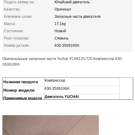
Подать заявку на:
Ючайский двигатель
Качество:
Оригинал
Ключевое слово:
Запасные части двигателя
Масса:
17.1kg
Состояние:
Новый
Порт погрузки:
Сямынь
Номер детали:
630-3509100А
Оригинальные запасные части Yuchai YC6B125-T20 Компрессор 630-
3509100A
Компрессор
Название продукта
630-3509100A
Номер модели
Двигатель YUCHAI
Применимые модели
100% Новый
Состояние
1 комплект
Минимальный заказ
Вес
17.1 кг
Количество
Оригинал