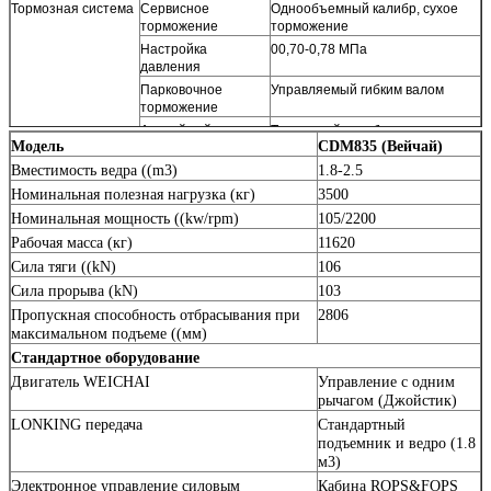
Тормозная система
Сервисное
Однообъемный калибр, сухое
торможение
торможение
Настройка
00,70-0,78 МПа
давления
Парковочное
Управляемый гибким валом
торможение
Аварийный тормоз
Тормозный калибр
Модель
CDM835 (Вейчай)
Система
Тип
Система датчиков гидавлической
Вместимость ведра ((m3)
1.8-2.5
управления
нагрузки
Номинальная полезная нагрузка (кг)
Насосы
246 л/мин 2200 оборотов в
3500
минуту
Номинальная мощность ((kw/rpm)
105/2200
Насос рулевого
Совместно с рабочим насосом
Рабочая масса (кг)
11620
управления
Сила тяги ((kN)
106
Давление системы
14 МПа
Сила прорыва (kN)
103
Угол управления
± 35°
Пропускная способность отбрасывания при
2806
Гидравлическая
Тип
Управление джойстиком (один
максимальном подъеме ((мм)
система
рычаг)
Стандартное оборудование
Насосы
246 л/мин 2200 оборотов в
минуту
Двигатель WEICHAI
Управление с одним
рычагом (Джойстик)
Управляющий
2 катушки
клапан
LONKING передача
Стандартный
Давление системы
16 МПа
подъемник и ведро (1.8
м3)
Время цикла (сек)
10.5
Электронное управление силовым
Кабина ROPS&FOPS
Мощность
Резервуар топлива
200 л