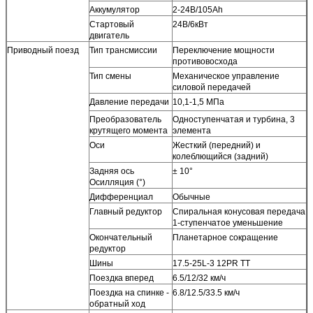
Аккумулятор
2-24В/105Ah
Стартовый
24В/6кВт
двигатель
Приводный поезд
Тип трансмиссии
Переключение мощности
противовосхода
Тип смены
Механическое управление
силовой передачей
Давление передачи
10,1-1,5 МПа
Преобразователь
Одноступенчатая и турбина, 3
крутящего момента
элемента
Оси
Жесткий (передний) и
колеблющийся (задний)
Задняя ось
± 10°
Осилляция (°)
Дифференциал
Обычные
Главный редуктор
Спиральная конусовая передача
1-ступенчатое уменьшение
Окончательный
Планетарное сокращение
редуктор
Шины
17.5-25L-3 12PR TT
Поездка вперед
6.5/12/32 км/ч
Поездка на спинке -
6.8/12.5/33.5 км/ч
обратный ход