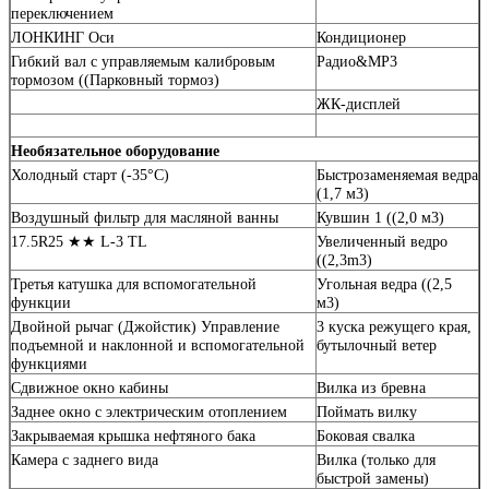
переключением
обслуживания
Гидравлический бак
173/178 ((3-я катушка)
пополнения
ЛОНКИНГ Оси
Кондиционер
Тип трансмиссии
17L
Гибкий вал с управляемым калибровым
Радио&MP3
Передняя ось/
18.5L
тормозом ((Парковный тормоз)
задняя ось
ЖК-дисплей
Необязательное оборудование
Холодный старт (-35°C)
Быстрозаменяемая ведра
(1,7 м3)
Воздушный фильтр для масляной ванны
Кувшин 1 ((2,0 м3)
17.5R25 ★★ L-3 TL
Увеличенный ведро
((2,3m3)
Третья катушка для вспомогательной
Угольная ведра ((2,5
функции
м3)
Двойной рычаг (Джойстик) Управление
3 куска режущего края,
подъемной и наклонной и вспомогательной
бутылочный ветер
функциями
Сдвижное окно кабины
Вилка из бревна
Заднее окно с электрическим отоплением
Поймать вилку
Закрываемая крышка нефтяного бака
Боковая свалка
Камера с заднего вида
Вилка (только для
быстрой замены)