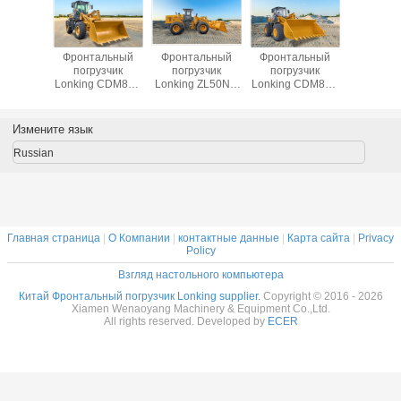
55N
Фронтальный
Фронтальный
Фронтальный
Фронта
альный
погрузчик
погрузчик
погрузчик
погру
узчик
Lonking CDM833
Lonking ZL50NC
Lonking CDM856
Lonking 
, ковш 3
LG833N 3 тонны
грузоподъемностью
5 тонн с
грузопод
игатель
с двигателем
5 тонн с ковшом
двигателем
3,5 тон
chai
Weichai Deutz 92
для угля 4,2 м3
Weichai
двигат
Измените язык
220E21
кВт WP6G125E22
Двигатель
WP10G220E341
Cumm
Weichai
и трансмиссией
6BTAA5.
Russian
WD10G220E21
ZF
мощност
кВ
Главная страница
|
О Компании
|
контактные данные
|
Карта сайта
|
Privacy
Policy
Взгляд настольного компьютера
Китай Фронтальный погрузчик Lonking supplier.
Copyright © 2016 - 2026
Xiamen Wenaoyang Machinery & Equipment Co.,Ltd.
All rights reserved. Developed by
ECER