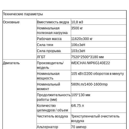
Технические параметры
Основные
Вместимость ведра
10,8 м3
Номинальная
3500 кг
полезная нагрузка
Рабочая масса
11620±300 кг
Сила тяги
106±3кН
Сила прорыва
103±3кН
ЛГБТ
7520*2500*3180 мм
Двигатель
Производитель/
WEICHAI /WP6G140E22
модель
Номинальная
105 кВт/2200 оборотов в минуту
мощность
Номинальный
580N.m/1400-1600rmp
момент
Продолжительность
105*130 мм
работы (мм)
Количество
6/6.75 л
цилиндров / объем
Чиститель воздуха
Трехступенчатый очиститель
воздуха
Альтернатор
70 ампер