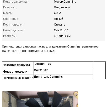
Подать заявку на:
Мотор Cummins
Качество:
Подлинный
Масса:
4,3 кг
Состояние:
Новый
Порт погрузки:
Сямынь
Номер детали:
C4931807
Размеры:
68*70*14 см
Оригинальная запасная часть для двигателя Cummins, вентилятор
C4931807 HELICE CUMMINS ORIGINAL
вентилятор
Название продукта
C4931807
Номер модели
Двигатель Cummins
Применимые модели
100% новый
Состояние
1 комплект
Минимальный заказ
Вес
15.6 кг
Размеры
68*70*14 см
Количество
лучшее качество