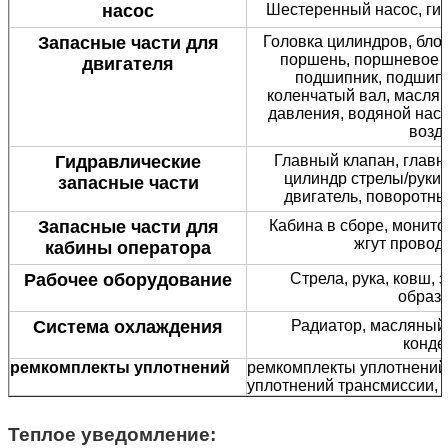
насос
Шестеренный насос, гид
Запасные части для
Головка цилиндров, блок
поршень, поршневое к
двигателя
подшипник, подшипн
коленчатый вал, маслян
давления, водяной насо
возд
Гидравлические
Главный клапан, главн
цилиндр стрелы/руки/
запасные части
двигатель, поворотны
Запасные части для
Кабина в сборе, монито
жгут провод
кабины оператора
Рабочее оборудование
Стрела, рука, ковш, 
образн
Система охлаждения
Радиатор, масляный 
конде
ремкомплекты уплотнений
ремкомплекты уплотнений
уплотнений трансмиссии,
Теплое уведомление: