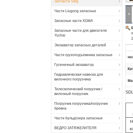
Запчасти Sdlg
Части Liugong запасные
Запасные части XGMA
Запасные части для двигателя
Yuchai
Экскаватор запасных деталей
Части грузоподъемника запасные
на
Гусеничный экскаватор
Ка
Гидравлическая навеска для
вилочного погрузчика
Ма
Телескопический погрузчик /
SDL
вилочный погрузчик
Погрузчик погрузчика/погрузчик
бревна
Части бульдозера запасные
Н
ВЕДРО ЗАТЯЖЕЛИТЕЛЯ
к