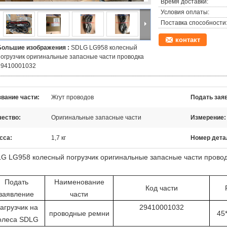
Время доставки:
Условия оплаты:
Поставка способности
контакт
Большие изображения :
SDLG LG958 колесный
погрузчик оригинальные запасные части проводка
29410001032
звание части:
Жгут проводов
Подать заяв
чество:
Оригинальные запасные части
Измерение:
сса:
1,7 кг
Номер дета
G LG958 колесный погрузчик оригинальные запасные части прово
Подать
Наименование
Код части
заявление
части
агрузчик на
29410001032
проводные ремни
45
олеса SDLG