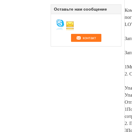
Оставьте нам сообщение
Ком
пог
LOV
Зап
Зап
1Мы
2. 
Упа
Упа
Отп
1По
сот
2. 
3По