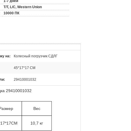
1-7 дней
T/T, L/C, Western Union
:
10000 ПК
ку на:
Колесный погрузчик СДЛГ
45*17*17 СМ
ли:
29410001032
дка 29410001032
Размер
Вес
*17*17CM
10,7 кг