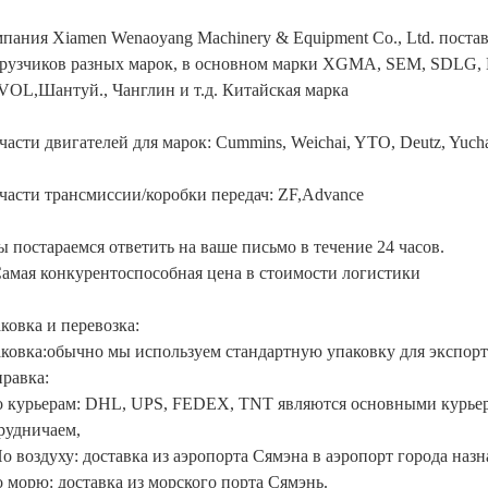
пания Xiamen Wenaoyang Machinery & Equipment Co., Ltd. постав
рузчиков разных марок, в основном марки XGMA, SEM, SDLG,
OL,Шантуй., Чанглин и т.д. Китайская марка
части двигателей для марок: Cummins, Weichai, YTO, Deutz, Yuch
части трансмиссии/коробки передач: ZF,Advance
 постараемся ответить на ваше письмо в течение 24 часов.
Самая конкурентоспособная цена в стоимости логистики
ковка и перевозка:
ковка:обычно мы используем стандартную упаковку для экспорт
равка:
 курьерам: DHL, UPS, FEDEX, TNT являются основными курье
рудничаем,
По воздуху: доставка из аэропорта Сямэна в аэропорт города назн
 морю: доставка из морского порта Сямэнь.