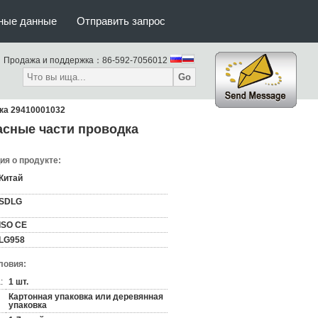
тные данные
Отправить запрос
Продажа и поддержка：
86-592-7056012
Go
ка 29410001032
асные части проводка
я о продукте:
Китай
SDLG
ISO CE
LG958
ловия:
:
1 шт.
Картонная упаковка или деревянная
упаковка