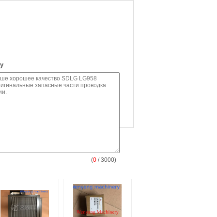
у
(
0
/ 3000)