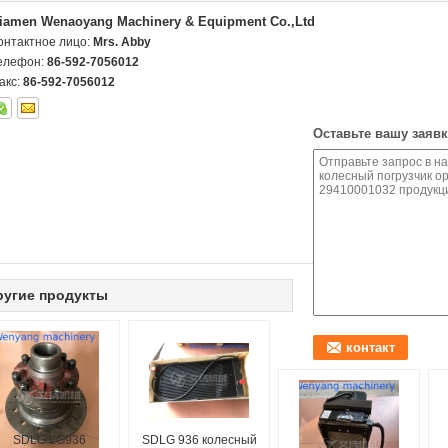
iamen Wenaoyang Machinery & Equipment Co.,Ltd
онтактное лицо:
Mrs. Abby
елефон:
86-592-7056012
акс:
86-592-7056012
Оставьте вашу заявк
ругие продукты
SDLG LG936
SDLG 936 колесный