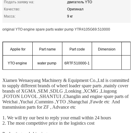
Подать заявку на:
двигатель YTO
Качество:
Оригинал
Масса:
9 кг
original YTO engine spare parts water pump YTR4105G69.510000
Applie for
Part name
Part code
Dimension
W
YTO engine
water pump
6RTF.510000-1
Xiamen Wenaoyang Machinery & Equipment Co.,Ltd is committed
to supply different brands of wheel loader spare parts ,mainly cover
brands of XGMA ,SEM ,SDLG ,Lonking ,XCMG ,Liugong
,FOTON LOVOL ,SHANTUI ,Changlin and engine spare parts of
Weichai ,Yuchai ,Cummins ,YTO ,Shangchai ,Fawde etc And
transmission parts for ZF , Advance etc
1. We will try our best to reply your email within 24 hours
2. The most competitive price in the logistics cost