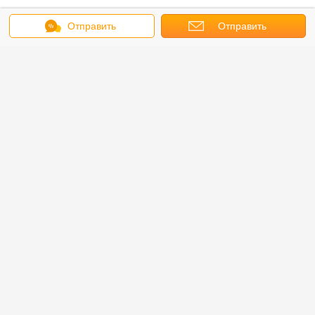
Отправить
Отправить
сообщение
запрос
Получить лучшую цену для
Original YTO engine spare parts
water pump YTR4105G69.510000
Продолжать
Запасные части двигателя
Больше