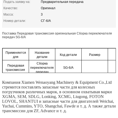
Подать заявку на:
Предварительная передача
Качество:
Оригинал
Масса:
3
Номер детали:
СГ-6/А
Поставка Передовая трансмиссия оригинальная Сборка переключателя
передач SG-6/A
Применяется
Название
Код детали
Размер
для
детали
Сборка
Передовая
переключателя
SG-6/A
трансмиссия
передач
Компания Xiamen Wenaoyang Machinery & Equipment Co.,Ltd
стремится поставлять запасные части для колесных
погрузчиков различных марок, в основном охватывая марки
XGMA, SEM, SDLG, Lonking, XCMG, Liugong, FOTON
LOVOL, SHANTUI и запасные части для двигателей Weichai,
Yuchai, Cummins, YTO, Shangchai, Fawde и т. д. А также детали
трансмиссии для ZF, Advance и т. д.